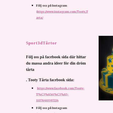
Följ oss på Instagram 
:
https://www.instagram.com/Tooty_T
arta/
Sport3dTårtor
Följ oss på facebook sida där hittar 
du massa andra ideer för din dröm 
tårta 
. Tooty Tårta facebook sida:
https://www.facebook.com/Tooty-
T%C3%A5rt%C3%A5-
111776410597224
Följ oss på Instagram 