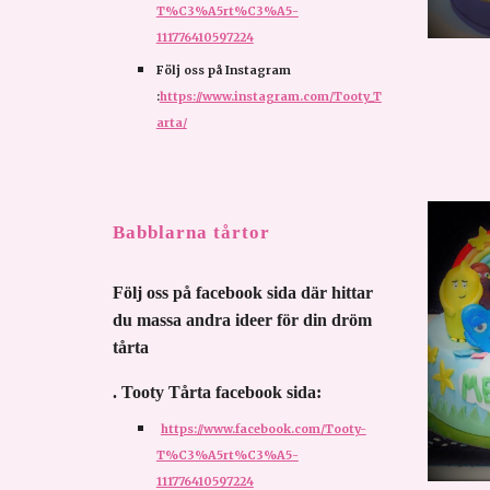
T%C3%A5rt%C3%A5-
111776410597224
Följ oss på Instagram 
:
https://www.instagram.com/Tooty_T
arta/
Babblarna tårtor
Följ oss på facebook sida där hittar 
du massa andra ideer för din dröm 
tårta 
. Tooty Tårta facebook sida:
https://www.facebook.com/Tooty-
T%C3%A5rt%C3%A5-
111776410597224