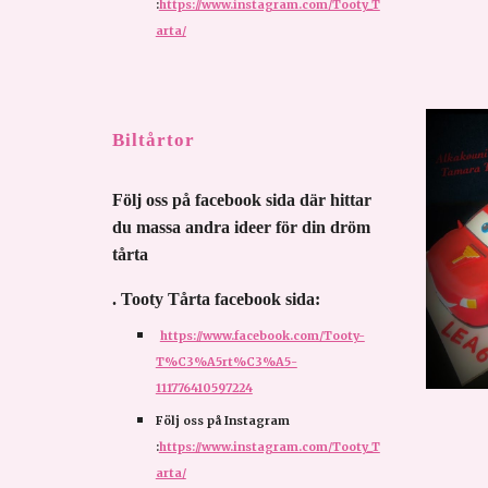
:
https://www.instagram.com/Tooty_T
arta/
Biltårtor
Följ oss på facebook sida där hittar 
du massa andra ideer för din dröm 
tårta 
. Tooty Tårta facebook sida:
https://www.facebook.com/Tooty-
T%C3%A5rt%C3%A5-
111776410597224
Följ oss på Instagram 
:
https://www.instagram.com/Tooty_T
arta/