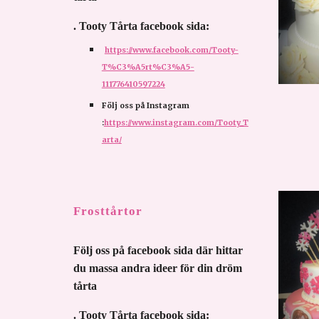
. Tooty Tårta facebook sida:
https://www.facebook.com/Tooty-
T%C3%A5rt%C3%A5-
111776410597224
Följ oss på Instagram 
:
https://www.instagram.com/Tooty_T
arta/
Frosttårtor
Följ oss på facebook sida där hittar 
du massa andra ideer för din dröm 
tårta 
. Tooty Tårta facebook sida: