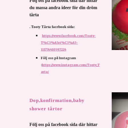
Följ oss på facebook sida där hittar 
du massa andra ideer för din dröm 
tårta 
. Tooty Tårta facebook sida:
https://www.facebook.com/Tooty-
T%C3%A5rt%C3%A5-
111776410597224
Följ oss på Instagram 
:
https://www.instagram.com/Tooty_T
arta/
Dop,konfirmation,baby 
shower tårtor
Följ oss på facebook sida där hittar 