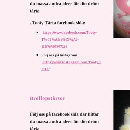
du massa andra ideer för din dröm 
tårta 
. Tooty Tårta facebook sida:
https://www.facebook.com/Tooty-
T%C3%A5rt%C3%A5-
111776410597224
Följ oss på Instagram 
:
https://www.instagram.com/Tooty_T
arta/
Bröllopstårtor 
Följ oss på facebook sida där hittar 
du massa andra ideer för din dröm 
tårta 