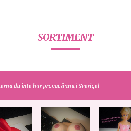
ip to main content
Skip to navigat
SORTIMENT
erna du inte har provat ännu i Sverige!