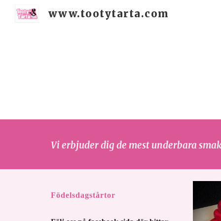
www.tootytarta.com
Sk
Vi erbjuder dig de mest underbara smak
Födelsdagstårtor