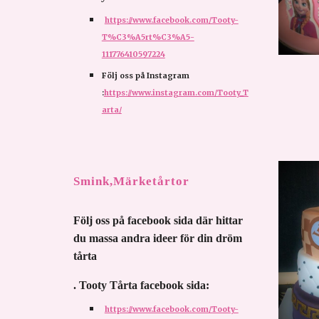
https://www.facebook.com/Tooty-
T%C3%A5rt%C3%A5-
111776410597224
Följ oss på Instagram 
:
https://www.instagram.com/Tooty_T
arta/
Smink,Märketårtor
Följ oss på facebook sida där hittar 
du massa andra ideer för din dröm 
tårta 
. Tooty Tårta facebook sida:
https://www.facebook.com/Tooty-